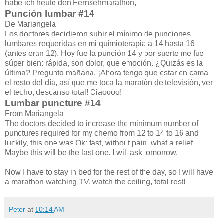
habe ich heute den Fernsehmarathon,
Punción lumbar #14
De Mariangela
Los doctores decidieron subir el mínimo de punciones
lumbares requeridas en mi quimioterapia a 14 hasta 16
(antes eran 12). Hoy fue la punción 14 y por suerte me fue
súper bien: rápida, son dolor, que emoción. ¿Quizás es la
última? Pregunto mañana. ¡Ahora tengo que estar en cama
el resto del día, así que me toca la maratón de televisión, ver
el techo, descanso total! Ciaoooo!
Lumbar puncture #14
From Mariangela
The doctors decided to increase the minimum number of
punctures required for my chemo from 12 to 14 to 16 and
luckily, this one was Ok: fast, without pain, what a relief.
Maybe this will be the last one. I will ask tomorrow.
Now I have to stay in bed for the rest of the day, so I will have
a marathon watching TV, watch the ceiling, total rest!
Peter
at
10:14 AM