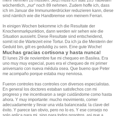
mehr nehmen zu müssen. Jetzt muss ich statt 103 Tabletten
wöchentlich, „nur“ noch 89 nehmen. Zudem hoffe ich, dass
ich im Januar die Immununterdrücker reduzieren kann, diese
sind nämlich wie die Handbremse von meinem Ferrari.
In einigen Wochen bekomme ich die Resultate der
Knochenmarkpunktion, dann werden wir sehen wie die
Situation aussieht. Diese Resultate sind entscheidend,
somit ist die Wartezeit eine Tortur. Da ich ja die Meisterin der
Geduld bin, gilt es geduldig zu sein. Eine gute Woche!
Muchas gracias cortisona y hasta nunca!
El lunes 29 de noviembre fue mi chequeo en Basilea. Era
uno muy muy especial, pues era el chequeo de mi primer
aniversario con nueva médula osea. Que bueno que Peter
me acompaño porque estaba muy nerviosa.
Fueron controles tras controles con diversos especialistas.
En general los doctores estaban satisfechos con mi
progreso y me incentivaron a segir cuidándome como hasta
ahora. Y muy importante: mucho movimiento, comer
adecuadamente y llevar una vida balanceada: la clave del
éxito. Y parece tan obvio, pero no lo es. Y ese consejo no
solo aplica para mi, sino para todos nosotros, asi que a