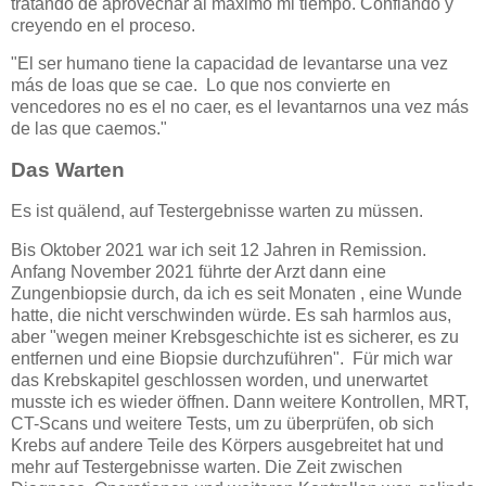
tratando de aprovechar al máximo mi tiempo. Confiando y
creyendo en el proceso.
"El ser humano tiene la capacidad de levantarse una vez
más de loas que se cae. Lo que nos convierte en
vencedores no es el no caer, es el levantarnos una vez más
de las que caemos."
Das Warten
Es ist quälend, auf Testergebnisse warten zu müssen.
Bis Oktober 2021 war ich seit 12 Jahren in Remission.
Anfang November 2021 führte der Arzt dann eine
Zungenbiopsie durch, da ich es seit Monaten , eine Wunde
hatte, die nicht verschwinden würde. Es sah harmlos aus,
aber "wegen meiner Krebsgeschichte ist es sicherer, es zu
entfernen und eine Biopsie durchzuführen". Für mich war
das Krebskapitel geschlossen worden, und unerwartet
musste ich es wieder öffnen. Dann weitere Kontrollen, MRT,
CT-Scans und weitere Tests, um zu überprüfen, ob sich
Krebs auf andere Teile des Körpers ausgebreitet hat und
mehr auf Testergebnisse warten. Die Zeit zwischen