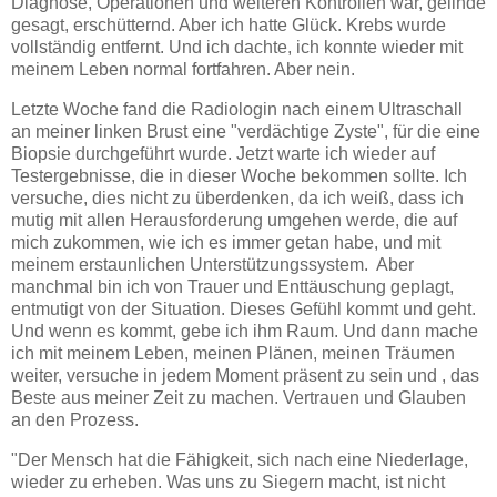
Diagnose, Operationen und weiteren Kontrollen war, gelinde
gesagt, erschütternd. Aber ich hatte Glück. Krebs wurde
vollständig entfernt. Und ich dachte, ich konnte wieder mit
meinem Leben normal fortfahren. Aber nein.
Letzte Woche fand die Radiologin nach einem Ultraschall
an meiner linken Brust eine "verdächtige Zyste", für die eine
Biopsie durchgeführt wurde. Jetzt warte ich wieder auf
Testergebnisse, die in dieser Woche bekommen sollte. Ich
versuche, dies nicht zu überdenken, da ich weiß, dass ich
mutig mit allen Herausforderung umgehen werde, die auf
mich zukommen, wie ich es immer getan habe, und mit
meinem erstaunlichen Unterstützungssystem. Aber
manchmal bin ich von Trauer und Enttäuschung geplagt,
entmutigt von der Situation. Dieses Gefühl kommt und geht.
Und wenn es kommt, gebe ich ihm Raum. Und dann mache
ich mit meinem Leben, meinen Plänen, meinen Träumen
weiter, versuche in jedem Moment präsent zu sein und , das
Beste aus meiner Zeit zu machen. Vertrauen und Glauben
an den Prozess.
"Der Mensch hat die Fähigkeit, sich nach eine Niederlage,
wieder zu erheben. Was uns zu Siegern macht, ist nicht