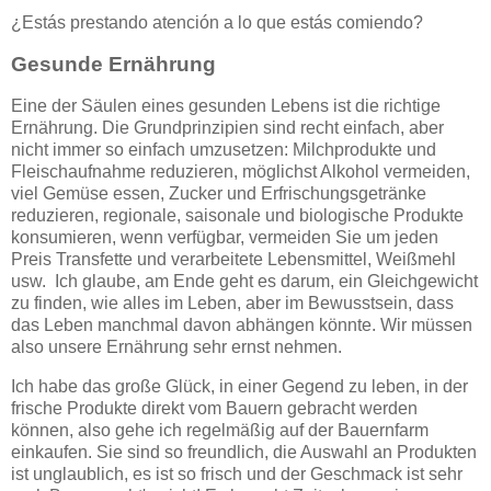
¿Estás prestando atención a lo que estás comiendo?
Gesunde Ernährung
Eine der Säulen eines gesunden Lebens ist die richtige
Ernährung. Die Grundprinzipien sind recht einfach, aber
nicht immer so einfach umzusetzen: Milchprodukte und
Fleischaufnahme reduzieren, möglichst Alkohol vermeiden,
viel Gemüse essen, Zucker und Erfrischungsgetränke
reduzieren, regionale, saisonale und biologische Produkte
konsumieren, wenn verfügbar, vermeiden Sie um jeden
Preis Transfette und verarbeitete Lebensmittel, Weißmehl
usw. Ich glaube, am Ende geht es darum, ein Gleichgewicht
zu finden, wie alles im Leben, aber im Bewusstsein, dass
das Leben manchmal davon abhängen könnte. Wir müssen
also unsere Ernährung sehr ernst nehmen.
Ich habe das große Glück, in einer Gegend zu leben, in der
frische Produkte direkt vom Bauern gebracht werden
können, also gehe ich regelmäßig auf der Bauernfarm
einkaufen. Sie sind so freundlich, die Auswahl an Produkten
ist unglaublich, es ist so frisch und der Geschmack ist sehr