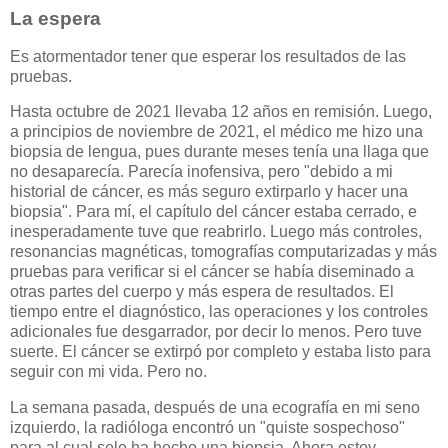
La espera
Es atormentador tener que esperar los resultados de las
pruebas.
Hasta octubre de 2021 llevaba 12 años en remisión. Luego,
a principios de noviembre de 2021, el médico me hizo una
biopsia de lengua, pues durante meses tenía una llaga que
no desaparecía. Parecía inofensiva, pero "debido a mi
historial de cáncer, es más seguro extirparlo y hacer una
biopsia". Para mí, el capítulo del cáncer estaba cerrado, e
inesperadamente tuve que reabrirlo. Luego más controles,
resonancias magnéticas, tomografías computarizadas y más
pruebas para verificar si el cáncer se había diseminado a
otras partes del cuerpo y más espera de resultados. El
tiempo entre el diagnóstico, las operaciones y los controles
adicionales fue desgarrador, por decir lo menos. Pero tuve
suerte. El cáncer se extirpó por completo y estaba listo para
seguir con mi vida. Pero no.
La semana pasada, después de una ecografía en mi seno
izquierdo, la radióloga encontró un "quiste sospechoso"
para al cual sele ha hecho una biopsia. Ahora estoy