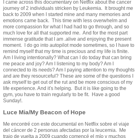
I came across this documentary on Netflix about the cancer
journey of 2 individuals stricken by Leukemia. It brought me
back to 2009 when I started mine and many memories and
emotions came back. This time with less overwhelm and
more compassion for what I had had to go through, and so
much love for all that supported me. And for the most part
immense gratitude that I am .alive and enjoying the present
moment. I do go into autopilot mode sometimes, so I have to
remind myself that my time is precious and my life is finite.
Am I living intentionally? What can I do today that can bring
me peace and joy? Am I listening to my body? Am I
connected to its needs? Am I paying attention to my thoughts
and are they resourceful? These are some of the questions I
ask myself to get out of the rut and be more conscious of my
life experience. And it's helping. But it is like going to the
gym, you have to train regularly to be fit. Have a good
Sunday!.
Luce Mia/My Beacon of Hope
Me encontré con este documental en Netflix sobre el viaje
del cáncer de 2 personas afectadas por la leucemia. Me
trajo de vuelta a 2009 cuando comencé el mío y muchos