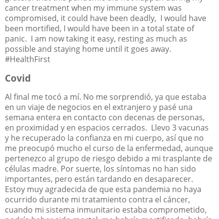
cancer treatment when my immune system was
compromised, it could have been deadly,
I would have
been mortified, I would have been in a total state of
panic.
I am now taking it easy, resting as much as
possible and staying home until it goes away.
#HealthFirst
Covid
Al final me tocó a mí. No me sorprendió, ya que estaba
en un viaje de negocios en el extranjero y pasé una
semana entera en contacto con decenas de personas,
en proximidad y en espacios cerrados.
Llevo 3 vacunas
y he recuperado la confianza en mi cuerpo, así que no
me preocupó mucho el curso de la enfermedad, aunque
pertenezco al grupo de riesgo debido a mi trasplante de
células madre. Por suerte, los síntomas no han sido
importantes, pero están tardando en desaparecer.
Estoy muy agradecida de que esta pandemia no haya
ocurrido durante mi tratamiento contra el cáncer,
cuando mi sistema inmunitario estaba comprometido,