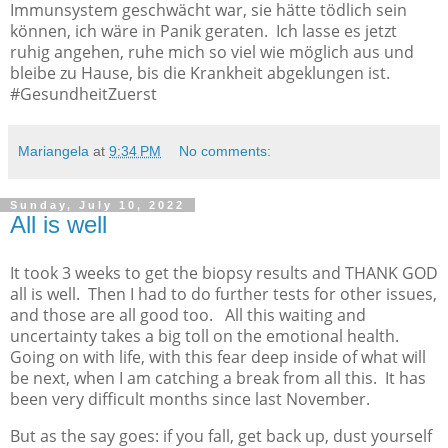
Immunsystem geschwächt war, sie hätte tödlich sein
können, ich wäre in Panik geraten.
Ich lasse es jetzt
ruhig angehen, ruhe mich so viel wie möglich aus und
bleibe zu Hause, bis die Krankheit abgeklungen ist.
#GesundheitZuerst
Mariangela
at
9:34 PM
No comments:
Sunday, July 10, 2022
All is well
It took 3 weeks to get the biopsy results and THANK GOD
all is well.
Then I had to do further tests for other issues,
and those are all good too.
All this waiting and
uncertainty takes a big toll on the emotional health.
Going on with life, with this fear deep inside of what will
be next, when I am catching a break from all this.
It has
been very difficult months since last November.
But as the say goes: if you fall, get back up, dust yourself