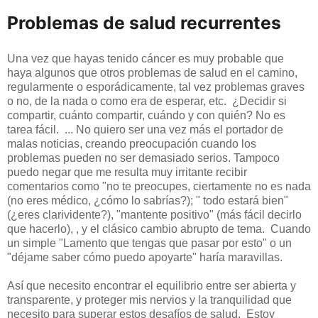
Problemas de salud recurrentes
Una vez que hayas tenido cáncer es muy probable que
haya algunos que otros problemas de salud en el camino,
regularmente o esporádicamente, tal vez problemas graves
o no, de la nada o como era de esperar, etc. ¿Decidir si
compartir, cuánto compartir, cuándo y con quién? No es
tarea fácil. ... No quiero ser una vez más el portador de
malas noticias, creando preocupación cuando los
problemas pueden no ser demasiado serios. Tampoco
puedo negar que me resulta muy irritante recibir
comentarios como "no te preocupes, ciertamente no es nada
(no eres médico, ¿cómo lo sabrías?); " todo estará bien"
(¿eres clarividente?), "mantente positivo" (más fácil decirlo
que hacerlo), , y el clásico cambio abrupto de tema. Cuando
un simple "Lamento que tengas que pasar por esto" o un
"déjame saber cómo puedo apoyarte" haría maravillas.
Así que necesito encontrar el equilibrio entre ser abierta y
transparente, y proteger mis nervios y la tranquilidad que
necesito para superar estos desafíos de salud. Estoy