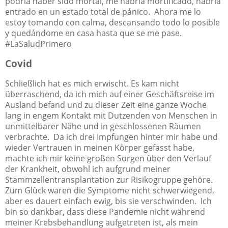
podría haber sido mortal, me habría mortificado, habría
entrado en un estado total de pánico.
Ahora me lo
estoy tomando con calma, descansando todo lo posible
y quedándome en casa hasta que se me pase.
#LaSaludPrimero
Covid
Schließlich hat es mich erwischt. Es kam nicht
überraschend, da ich mich auf einer Geschäftsreise im
Ausland befand und zu dieser Zeit eine ganze Woche
lang in engem Kontakt mit Dutzenden von Menschen in
unmittelbarer Nähe und in geschlossenen Räumen
verbrachte.
Da ich drei Impfungen hinter mir habe und
wieder Vertrauen in meinen Körper gefasst habe,
machte ich mir keine großen Sorgen über den Verlauf
der Krankheit, obwohl ich aufgrund meiner
Stammzellentransplantation zur Risikogruppe gehöre.
Zum Glück waren die Symptome nicht schwerwiegend,
aber es dauert einfach ewig, bis sie verschwinden.
Ich
bin so dankbar, dass diese Pandemie nicht während
meiner Krebsbehandlung aufgetreten ist, als mein