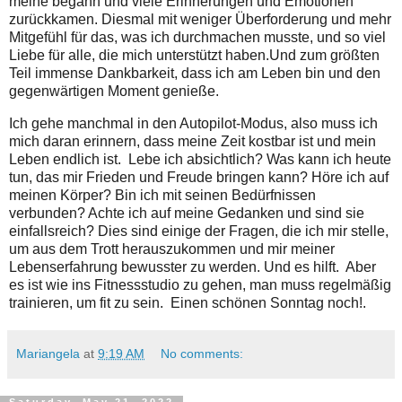
meine begann und viele Erinnerungen und Emotionen 
zurückkamen. Diesmal mit weniger Überforderung und mehr 
Mitgefühl für das, was ich durchmachen musste, und so viel 
Liebe für alle, die mich unterstützt haben.
Und zum größten 
Teil immense Dankbarkeit, dass ich am Leben bin und den 
gegenwärtigen Moment genieße.  
Ich gehe manchmal in den Autopilot-Modus, also muss ich 
mich daran erinnern, dass meine Zeit kostbar ist und mein 
Leben endlich ist.  Lebe ich absichtlich? Was kann ich heute 
tun, das mir Frieden und Freude bringen kann? Höre ich auf 
meinen Körper? Bin ich mit seinen Bedürfnissen 
verbunden? Achte ich auf meine Gedanken und sind sie 
einfallsreich? Dies sind einige der Fragen, die ich mir stelle, 
um aus dem Trott herauszukommen und mir meiner 
Lebenserfahrung bewusster zu werden. Und es hilft.  Aber 
es ist wie ins Fitnessstudio zu gehen, man muss regelmäßig 
trainieren, um fit zu sein.  Einen schönen Sonntag noch!.
Mariangela
at
9:19 AM
No comments: