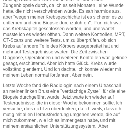
Zungenbiopsie durch, da ich es seit Monaten , eine Wunde
hatte, die nicht verschwinden würde. Es sah harmlos aus,
aber "wegen meiner Krebsgeschichte ist es sicherer, es zu
entfernen und eine Biopsie durchzuführen". Für mich war
das Krebskapitel geschlossen worden, und unerwartet
musste ich es wieder öffnen. Dann weitere Kontrollen, MRT,
CT-Scans und weitere Tests, um zu überprüfen, ob sich
Krebs auf andere Teile des Körpers ausgebreitet hat und
mehr auf Testergebnisse warten. Die Zeit zwischen
Diagnose, Operationen und weiteren Kontrollen war, gelinde
gesagt, erschütternd. Aber ich hatte Glück. Krebs wurde
vollständig entfernt. Und ich dachte, ich konnte wieder mit
meinem Leben normal fortfahren. Aber nein.
Letzte Woche fand die Radiologin nach einem Ultraschall
an meiner linken Brust eine "verdächtige Zyste", für die eine
Biopsie durchgeführt wurde. Jetzt warte ich wieder auf
Testergebnisse, die in dieser Woche bekommen sollte. Ich
versuche, dies nicht zu überdenken, da ich weiß, dass ich
mutig mit allen Herausforderung umgehen werde, die auf
mich zukommen, wie ich es immer getan habe, und mit
meinem erstaunlichen Unterstützungssystem. Aber