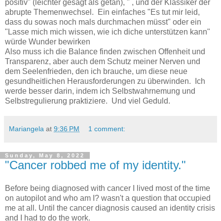
positiv" (leichter gesagt als getan), " , und der Klassiker der
abrupte Themenwechsel. Ein einfaches "Es tut mir leid,
dass du sowas noch mals durchmachen müsst" oder ein
"Lasse mich mich wissen, wie ich diche unterstützen kann"
würde Wunder bewirken
Also muss ich die Balance finden zwischen Offenheit und
Transparenz, aber auch dem Schutz meiner Nerven und
dem Seelenfrieden, den ich brauche, um diese neue
gesundheitlichen Herausforderungen zu überwinden. Ich
werde besser darin, indem ich Selbstwahrnemung und
Selbstregulierung praktiziere. Und viel Geduld.
Mariangela
at
9:36 PM
1 comment:
Sunday, May 8, 2022
"Cancer robbed me of my identity."
Before being diagnosed with cancer I lived most of the time
on autopilot and who am I? wasn't a question that occupied
me at all. Until the cancer diagnosis caused an identity crisis
and I had to do the work.