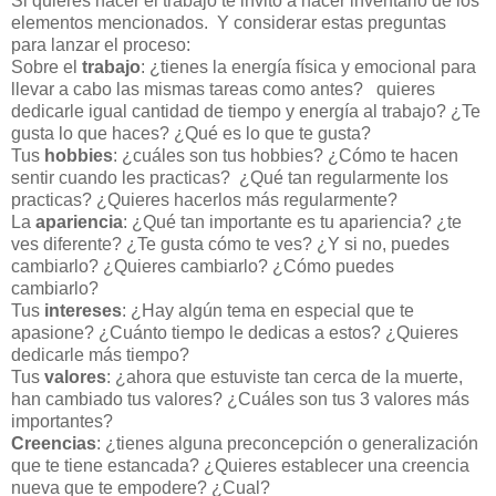
Si quieres hacer el trabajo te invito a hacer inventario de los
elementos mencionados. Y considerar estas preguntas
para lanzar el proceso:
Sobre el
trabajo
: ¿tienes la energía física y emocional para
llevar a cabo las mismas tareas como antes? quieres
dedicarle igual cantidad de tiempo y energía al trabajo? ¿Te
gusta lo que haces? ¿Qué es lo que te gusta?
Tus
hobbies
: ¿cuáles son tus hobbies? ¿Cómo te hacen
sentir cuando les practicas? ¿Qué tan regularmente los
practicas? ¿Quieres hacerlos más regularmente?
La
apariencia
: ¿Qué tan importante es tu apariencia? ¿te
ves diferente? ¿Te gusta cómo te ves? ¿Y si no, puedes
cambiarlo? ¿Quieres cambiarlo? ¿Cómo puedes
cambiarlo?
Tus
intereses
: ¿Hay algún tema en especial que te
apasione? ¿Cuánto tiempo le dedicas a estos? ¿Quieres
dedicarle más tiempo?
Tus
valores
: ¿ahora que estuviste tan cerca de la muerte,
han cambiado tus valores? ¿Cuáles son tus 3 valores más
importantes?
Creencias
: ¿tienes alguna preconcepción o generalización
que te tiene estancada? ¿Quieres establecer una creencia
nueva que te empodere? ¿Cual?