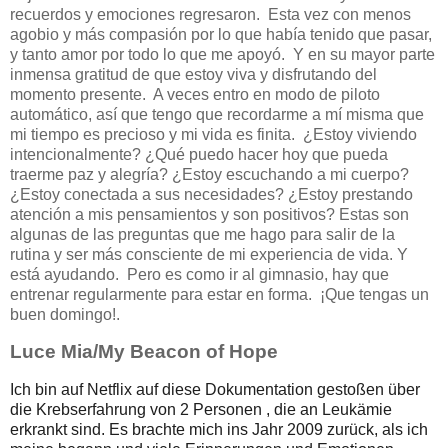
recuerdos y emociones regresaron. Esta vez con menos
agobio y más compasión por lo que había tenido que pasar,
y tanto amor por todo lo que me apoyó. Y en su mayor parte
inmensa gratitud de que estoy viva y disfrutando del
momento presente. A veces entro en modo de piloto
automático, así que tengo que recordarme a mí misma que
mi tiempo es precioso y mi vida es finita. ¿Estoy viviendo
intencionalmente? ¿Qué puedo hacer hoy que pueda
traerme paz y alegría? ¿Estoy escuchando a mi cuerpo?
¿Estoy conectada a sus necesidades? ¿Estoy prestando
atención a mis pensamientos y son positivos? Estas son
algunas de las preguntas que me hago para salir de la
rutina y ser más consciente de mi experiencia de vida. Y
está ayudando. Pero es como ir al gimnasio, hay que
entrenar regularmente para estar en forma. ¡Que tengas un
buen domingo!.
Luce Mia/My Beacon of Hope
Ich bin auf Netflix auf diese Dokumentation gestoßen über 
die Krebserfahrung von 2 Personen , die an Leukämie 
erkrankt sind. Es brachte mich ins Jahr 2009 zurück, als ich 