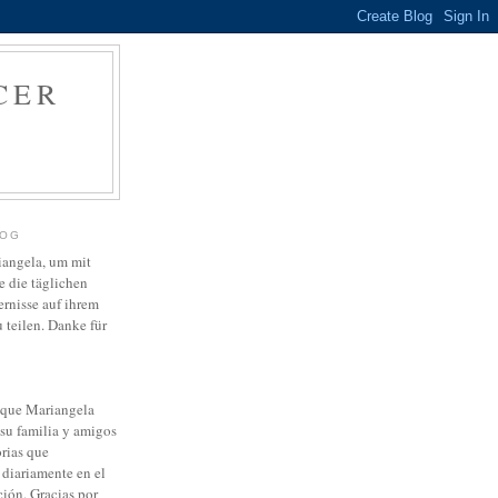
CER
LOG
riangela, um mit
 die täglichen
ernisse auf ihrem
teilen. Danke für
a que Mariangela
su familia y amigos
orias que
diariamente en el
ción. Gracias por