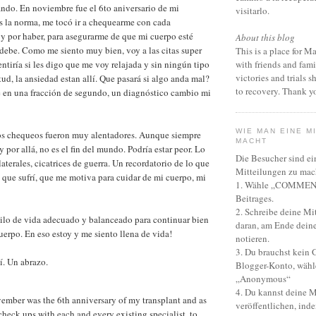
ndo. En noviembre fue el 6to aniversario de mi
visitarlo.
s la norma, me tocó ir a chequearme con cada
 y por haber, para asegurarme de que mi cuerpo esté
About this blog
ebe. Como me siento muy bien, voy a las citas super
This is a place for M
ntiría si les digo que me voy relajada y sin ningún tipo
with friends and fami
victories and trials 
tud, la ansiedad estan allí. Que pasará si algo anda mal?
to recovery. Thank yo
e en una fracción de segundo, un diagnóstico cambio mi
WIE MAN EINE M
los chequeos fueron muy alentadores. Aunque siempre
MACHT
 por allá, no es el fin del mundo. Podría estar peor. Lo
Die Besucher sind e
terales, cicatrices de guerra. Un recordatorio de lo que
Mitteilungen zu mac
lo que sufrí, que me motiva para cuidar de mi cuerpo, mi
1. Wähle „COMMENT
Beitrages.
2. Schreibe deine Mi
ilo de vida adecuado y balanceado para continuar bien
daran, am Ende dein
erpo. En eso estoy y me siento llena de vida!
notieren.
3. Du brauchst kein 
lí. Un abrazo.
Blogger-Konto, wähl
„Anonymous“
4. Du kannst deine M
vember was the 6th anniversary of my transplant and as
veröffentlichen, ind
check ups with each and every existing specialist, to