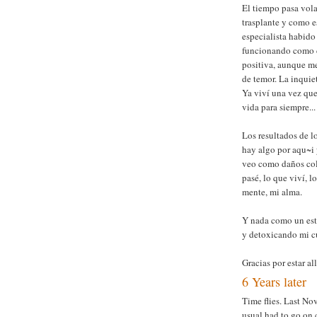
El tiempo pasa vola
trasplante y como e
especialista habido
funcionando como d
positiva, aunque me
de temor. La inquie
Ya viví una vez qu
vida para siempre...
Los resultados de 
hay algo por aqu~i y
veo como daños cola
pasé, lo que viví, 
mente, mi alma.
Y nada como un est
y detoxicando mi cu
Gracias por estar al
6 Years later
Time flies. Last No
usual had to go on 