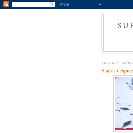
SU
TUESDAY, MARC
6 años despué