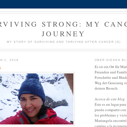
RVIVING STRONG: MY CAN
JOURNEY
MY STORY OF SURVIVING AND THRIVING AFTER CANCER (S)
H 1, 2016
ÜBER DIESEN B
s
Es ist ein Ort für Ma
Freunden und Familie
Forschritte und Hind
Weg der Genesung zu 
deinen Besuch.
Acerca de este blog
Éste es un lugar par
pueda compartir con 
los problemas y vict
Mariangela encontró 
camino a la recupera