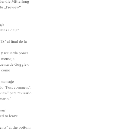
der die Mitteilung
 du „Preview“
aje
ntes a dejar
 al final de la
e y recuerda poner
l mensaje
cuenta de Goggle o
e como
u mensaje
do "Post comment",
view" para revisarlo
esario."
ent
ed to leave
ents" at the bottom