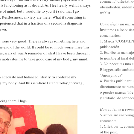
comment“ drückst, o
 functioning as it should. As I feel really well, I always
überarbeiten, indem
e of mind, but i would lie to you if i said that I go
wählst.
. Restlessness, anxiety are there. What if something is
perienced that in a fraction of a second, a diagnosis
Cómo dejar un mens
ever.
Invitamos a los visita
comentarios:
s were very good. There is always something here and
1. Marca "COMMENTS"
publicación.
 the end of the world. It could be so much worse. I see this
2. Escribe tu mensaj
es, scars of war. A reminder of what I have been through,
tu nombre al final de
is motivates me to take good care of my body, my mind,
3. No necesitas una 
Blogger, sólo anótat
"Anonymous"
 adecuate and balanced lifestly to continue my
4. Puedes publicar t
 my body. And this is where I stand today, thriving,
directamente marcan
!
o puedes marcar "Pre
y editarlo, de ser nec
eing there. Hugs.
How to leave a comm
Visitors are encourag
comments:
1. Click on "... comm
of the post.