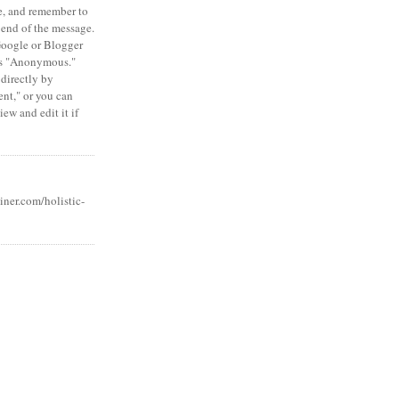
e, and remember to
 end of the message.
Google or Blogger
 as "Anonymous."
 directly by
nt," or you can
ew and edit it if
iner.com/holistic-