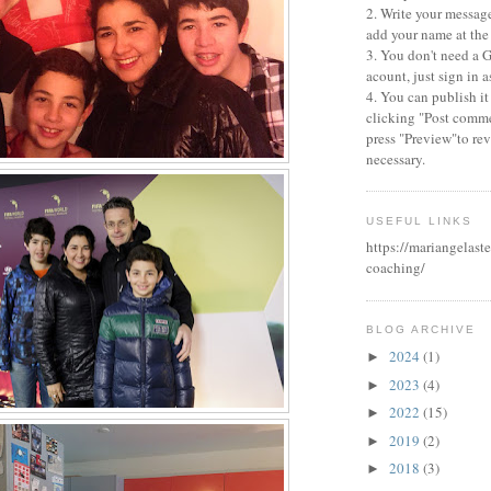
2. Write your messag
add your name at the
3. You don't need a 
acount, just sign in
4. You can publish it
clicking "Post comme
press "Preview"to revi
necessary.
USEFUL LINKS
https://mariangelaste
coaching/
BLOG ARCHIVE
2024
(1)
►
2023
(4)
►
2022
(15)
►
2019
(2)
►
2018
(3)
►