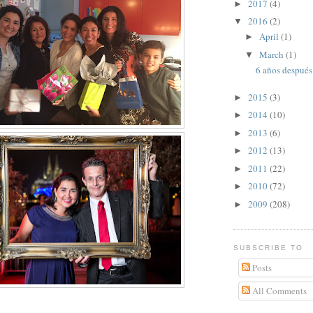
2017
(4)
►
2016
(2)
▼
April
(1)
►
March
(1)
▼
6 años después
2015
(3)
►
2014
(10)
►
2013
(6)
►
2012
(13)
►
2011
(22)
►
2010
(72)
►
2009
(208)
►
SUBSCRIBE TO
Posts
All Comments