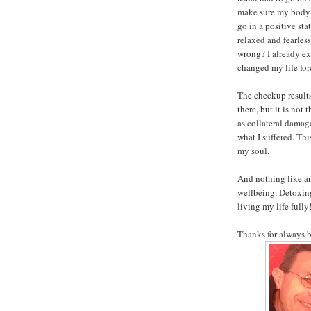
make sure my body is
go in a positive stat
relaxed and fearless
wrong? I already ex
changed my life for
The checkup result
there, but it is not
as collateral damag
what I suffered. Th
my soul.
And nothing like an
wellbeing. Detoxing
living my life fully
Thanks for always b