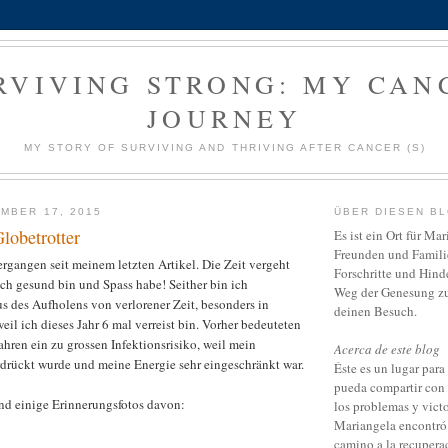
RVIVING STRONG: MY CAN
JOURNEY
MY STORY OF SURVIVING AND THRIVING AFTER CANCER (S)
MBER 17, 2015
ÜBER DIESEN B
lobetrotter
Es ist ein Ort für Ma
Freunden und Familie
vergangen seit meinem letzten Artikel. Die Zeit vergeht
Forschritte und Hind
ch gesund bin und Spass habe! Seither bin ich
Weg der Genesung zu 
 des Aufholens von verlorener Zeit, besonders in
deinen Besuch.
eil ich dieses Jahr 6 mal verreist bin. Vorher bedeuteten
hren ein zu grossen Infektionsrisiko, weil mein
Acerca de este blog
rückt wurde und meine Energie sehr eingeschränkt war.
Éste es un lugar par
pueda compartir con 
nd einige Erinnerungsfotos davon:
los problemas y vict
Mariangela encontró 
camino a la recupera