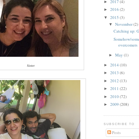
2017
(4)
►
2016
(2)
►
2015
(3)
▼
November
(2)
▼
Catching up: G
Somehow/somet
overcomers
May
(1)
►
2014
(10)
►
Sister
2013
(6)
►
2012
(13)
►
2011
(22)
►
2010
(72)
►
2009
(208)
►
SUBSCRIBE TO
Posts