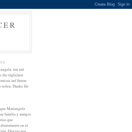
CER
LOG
riangela, um mit
 die täglichen
ernisse auf ihrem
teilen. Danke für
a que Mariangela
su familia y amigos
orias que
diariamente en el
ción. Gracias por