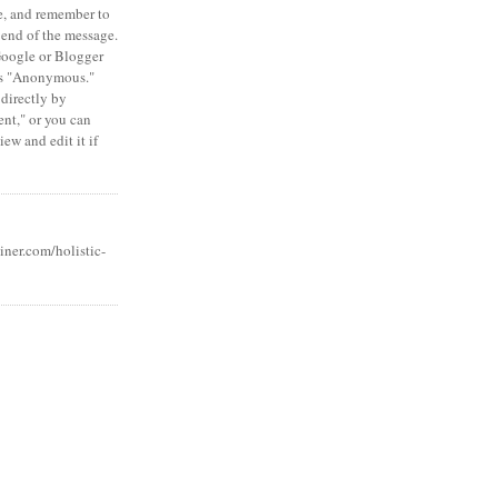
e, and remember to
 end of the message.
Google or Blogger
 as "Anonymous."
 directly by
nt," or you can
ew and edit it if
iner.com/holistic-