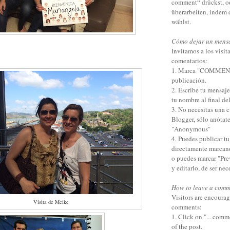
comment“ drückst, o
überarbeiten, indem
wählst.
Cómo dejar un mens
Invitamos a los visita
comentarios:
1. Marca "COMMENTS"
publicación.
2. Escribe tu mensaj
tu nombre al final de
3. No necesitas una 
Blogger, sólo anótat
"Anonymous"
4. Puedes publicar t
directamente marcan
o puedes marcar "Pre
y editarlo, de ser nec
How to leave a comm
Visitors are encourag
Visita de Meike
comments:
1. Click on "... comm
of the post.