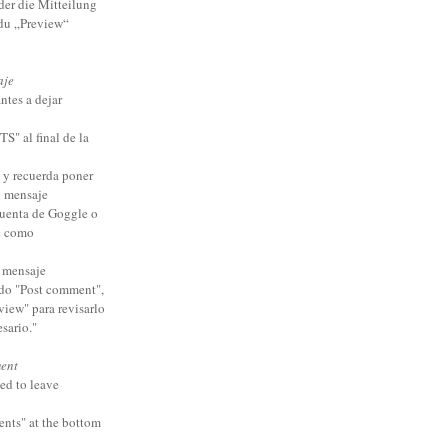
der die Mitteilung
 du „Preview“
aje
ntes a dejar
 al final de la
e y recuerda poner
l mensaje
cuenta de Goggle o
e como
u mensaje
do "Post comment",
view" para revisarlo
esario."
ent
ed to leave
ents" at the bottom