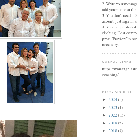
2. Write your messag
add your name at the
3. You don't need a 
acount, just sign in
4. You can publish it
clicking "Post comme
press "Preview"to revi
necessary.
USEFUL LINKS
https://mariangelaste
coaching/
BLOG ARCHIVE
2024
(1)
►
2023
(4)
►
2022
(15)
►
2019
(2)
►
2018
(3)
►