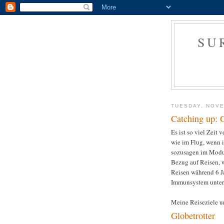
SU
TUESDAY, NOVE
Catching up: G
Es ist so viel Zeit 
wie im Flug, wenn i
sozusagen im Modus
Bezug auf Reisen, w
Reisen während 6 Ja
Immunsystem unterd
Meine Reiseziele u
Globetrotter