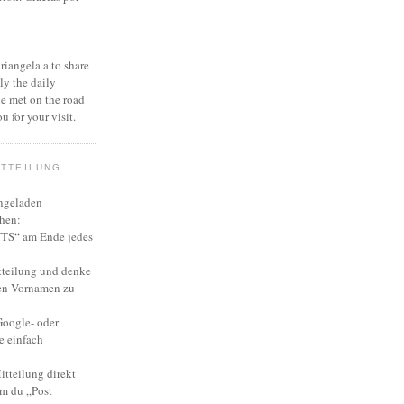
ariangela a to share
ly the daily
she met on the road
u for your visit.
ITTEILUNG
ingeladen
hen:
S“ am Ende jedes
tteilung und denke
en Vornamen zu
Google- oder
e einfach
itteilung direkt
em du „Post