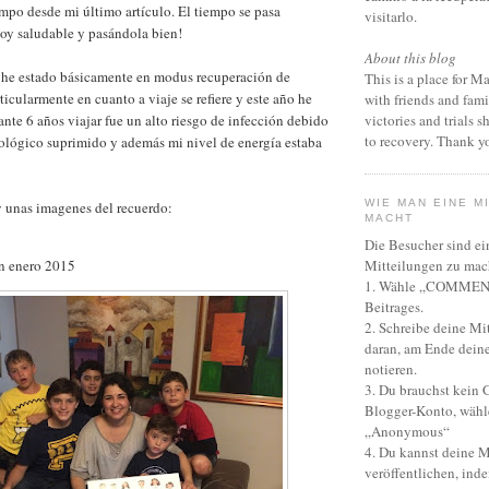
mpo desde mi último artículo. El tiempo se pasa
visitarlo.
oy saludable y pasándola bien!
About this blog
 he estado básicamente en modus recuperación de
This is a place for M
icularmente en cuanto a viaje se refiere y este año he
with friends and fami
ante 6 años viajar fue un alto riesgo de infección debido
victories and trials 
to recovery. Thank yo
ológico suprimido y además mi nivel de energía estaba
WIE MAN EINE M
y unas imagenes del recuerdo:
MACHT
Die Besucher sind e
 enero 2015
Mitteilungen zu mac
1. Wähle „COMMENT
Beitrages.
2. Schreibe deine Mi
daran, am Ende dein
notieren.
3. Du brauchst kein 
Blogger-Konto, wähl
„Anonymous“
4. Du kannst deine M
veröffentlichen, ind