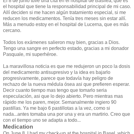
El 8 de junio tuve una cita en el hospital de Basilea, que es
el hospital que tiene la responsabilidad principal de mi caso.
Allí deciden si me hacen algún tratamiento especial, si me
reducen los medicamentos. Tenía tres meses sin estar allí.
Más a menudo estoy en el hospital de Lucerna, que es más
cercano.
Todos los exámenes salieron muy bien, gracias a Dios.
Tengo una sangre en perfecto estado, gracias a mi donador
Pasquale, mi superhéroe.
La maravillosa noticia es que me redujeron un poco la dosis
del medicamento antisupresivo y la idea es bajarlo
progresivamente, parece que todavía hay peligro de
rechazo de la nueva médula ósea asi que prefieren esperar.
Decir cuanto tiempo mas tengo que tomarlo seria
especulación, asi que lo dejo abierto. Pero mientras mas
rápido me los paren, mejor. Semanalmente ingiero 90
pastillas. Ya me bajo 6 pastillotas a la vez, como si
nada...antes tomaba una por una y era un martirio. Creo que
con el tiempo uno se adapta a todo...
Medication
On June 8, I had my check-up at the hospital in Basel, which