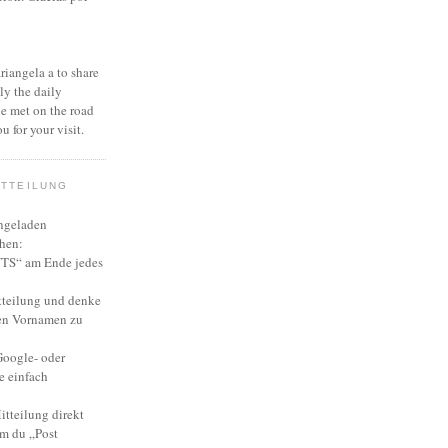
ariangela a to share
ly the daily
she met on the road
u for your visit.
ITTEILUNG
ingeladen
hen:
S“ am Ende jedes
tteilung und denke
en Vornamen zu
Google- oder
e einfach
itteilung direkt
em du „Post