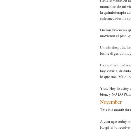
Las 4 semanas en la
momentos de mi vida
la quimioterapia adic
enfermedades, la so
Fueron vivencias q
movieron el piso, q
Un año después, los
los he digerido muy
La cicatriz quedará,
hay vivirla, disfrut
lo que trae. Me que
Y ese Hoy lo estoy 
bien, y NO LO PU
November
This is a month for
A year ago today, o
Hospital to receive