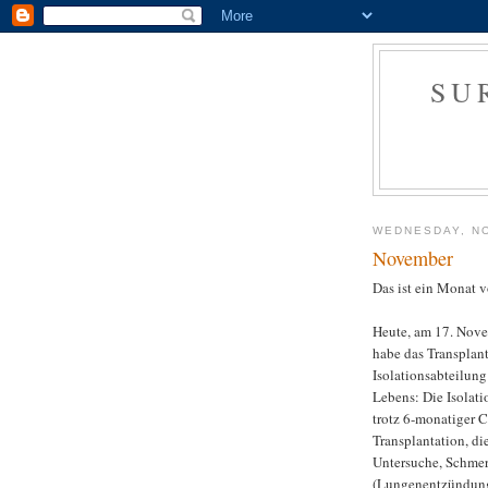
SU
WEDNESDAY, N
November
Das ist ein Monat v
Heute, am 17. Novem
habe das Transplant
Isolationsabteilun
Lebens: Die Isolati
trotz 6-monatiger 
Transplantation, d
Untersuche, Schmer
(Lungenentzündung, 