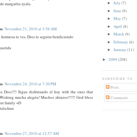
July
(7)
►
de margarita ayala.
June
(9)
►
May
(7)
►
April
(8)
►
us
November 21, 2010 at 3:56 AM
March
(9)
►
hermosa te ves, Dios te seguira bendiciendo
February
(6)
►
querida
January
(11)
►
2009
(208)
►
SUBSCRIBE TO
us
November 24, 2010 at 7:30 PM
Posts
a Dios!!!! Sigue disfrutando el hoy with the ones that
.Wishing mucha alegria! Muchos abrazos!!!!!! God bless
Comments
ur family =D
Balschun
us
November 27, 2010 at 12:57 AM