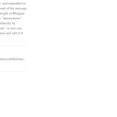
e, and remember to
 end of the message.
Google or Blogger
 as "Anonymous."
 directly by
nt," or you can
ew and edit it if
iner.com/holistic-