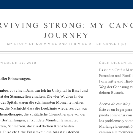
RVIVING STRONG: MY CAN
JOURNEY
MY STORY OF SURVIVING AND THRIVING AFTER CANCER (S)
OVEMBER 17, 2010
ÜBER DIESEN B
Es ist ein Ort für Ma
Freunden und Familie
oller Erinnerungen.
Forschritte und Hind
Weg der Genesung zu 
ber, vor einem Jahr, war ich im Unispital in Basel und
deinen Besuch.
at der Stammzellen erhalten. Die vier Wochen in der
g des Spitals waren die schlimmsten Momente meines
Acerca de este blog
on, die Nachricht dass die Leukämie wieder zurück war
Éste es un lugar par
Chemotherapie, die zusätzliche Chemotherapie vor der
pueda compartir con 
ie Bestrahlungen, entzündete Mundschleimhäute,
los problemas y vict
zen, Schmerzen, die zusätzlichen Krankheiten
Mariangela encontró 
Pilze etc.), die Einsamkeit, die Angst zu sterben.
camino a la recupera