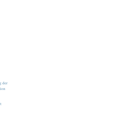
g der
tion
gt