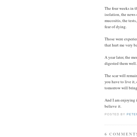
The four weeks in t
isolation, the news 
mucositis, the tests
fear of dying.
Those were experien
that hurt me very b
A year later, the me
digested them well.
The scar will remain
you have to live it
tomorrow will bring
And I am enjoying it
believe
it.
POSTED BY
PETE
6 COMMENT