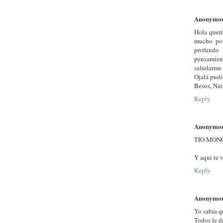
Anonymo
Hola queri
mucho por 
profundo 
pensamien
saludarme 
Ojalá pudi
Besos, Nat
Reply
Anonymo
TIO MONC
Y aqui te
Reply
Anonymo
Yo sabía q
Todos le d