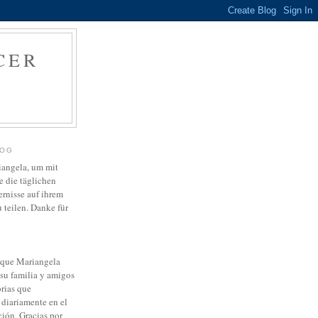
CER
LOG
riangela, um mit
 die täglichen
ernisse auf ihrem
teilen. Danke für
a que Mariangela
su familia y amigos
orias que
diariamente en el
ción. Gracias por