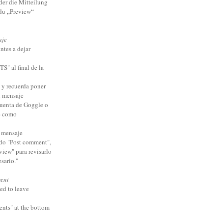
der die Mitteilung
 du „Preview“
aje
ntes a dejar
 al final de la
e y recuerda poner
l mensaje
cuenta de Goggle o
e como
u mensaje
do "Post comment",
view" para revisarlo
esario."
ent
ed to leave
ents" at the bottom