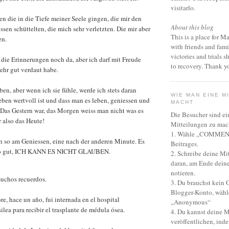
visitarlo.
n die in die Tiefe meiner Seele gingen, die mir den
About this blog
sen schüttelten, die mich sehr verletzten. Die mir aber
This is a place for M
en.
with friends and fami
victories and trials 
d die Erinnerungen noch da, aber ich darf mit Freude
to recovery. Thank yo
sehr gut verdaut habe.
ben, aber wenn ich sie fühle, werde ich stets daran
WIE MAN EINE M
Leben wertvoll ist und dass man es leben, geniessen und
MACHT
 Das Gestern war, das Morgen weiss man nicht was es
Die Besucher sind e
r also das Heute!
Mitteilungen zu mac
1. Wähle „COMMENT
h so am Geniessen, eine nach der anderen Minute. Es
Beitrages.
 so gut, ICH KANN ES NICHT GLAUBEN.
2. Schreibe deine Mi
daran, am Ende dein
notieren.
muchos recuerdos.
3. Du brauchst kein 
Blogger-Konto, wähl
e, hace un año, fui internada en el hospital
„Anonymous“
ilea para recibir el trasplante de médula ósea.
4. Du kannst deine M
veröffentlichen, ind