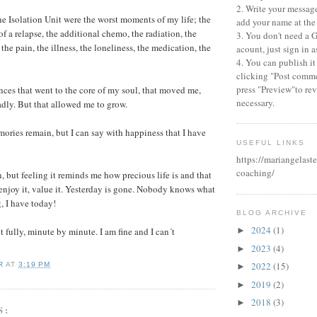
2. Write your messag
he Isolation Unit were the worst moments of my life; the
add your name at the
of a relapse, the additional chemo, the radiation, the
3. You don't need a 
, the pain, the illness, the loneliness, the medication, the
acount, just sign in
4. You can publish it
clicking "Post comme
press "Preview"to revi
ces that went to the core of my soul, that moved me,
necessary.
adly. But that allowed me to grow.
mories remain, but I can say with happiness that I have
USEFUL LINKS
https://mariangelaste
coaching/
, but feeling it reminds me how precious life is and that
, enjoy it, value it. Yesterday is gone. Nobody knows what
, I have today!
BLOG ARCHIVE
2024
(1)
►
 fully, minute by minute. I am fine and I can´t
2023
(4)
►
2022
(15)
R
AT
3:19 PM
►
2019
(2)
►
2018
(3)
►
S: