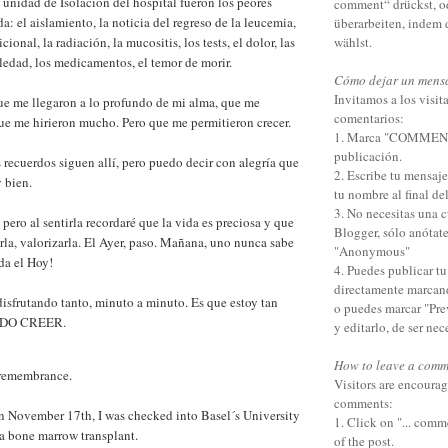
 unidad de Isolacion del hospital fueron los peores
comment“ drückst, o
: el aislamiento, la noticia del regreso de la leucemia,
überarbeiten, indem
ional, la radiación, la mucositis, los tests, el dolor, las
wählst.
ledad, los medicamentos, el temor de morir.
Cómo dejar un mens
Invitamos a los visita
ue me llegaron a lo profundo de mi alma, que me
comentarios:
ue me hirieron mucho. Pero que me permitieron crecer.
1. Marca "COMMENTS"
publicación.
 recuerdos siguen allí, pero puedo decir con alegría que
2. Escribe tu mensaj
 bien.
tu nombre al final de
3. No necesitas una 
 pero al sentirla recordaré que la vida es preciosa y que
Blogger, sólo anótat
arla, valorizarla. El Ayer, paso. Mañana, uno nunca sabe
"Anonymous"
da el Hoy!
4. Puedes publicar t
directamente marcan
disfrutando tanto, minuto a minuto. Es que estoy tan
o puedes marcar "Pre
EDO CREER.
y editarlo, de ser nec
How to leave a comm
 remembrance.
Visitors are encourag
comments:
n November 17th, I was checked into Basel´s University
1. Click on "... comm
 a bone marrow transplant.
of the post.