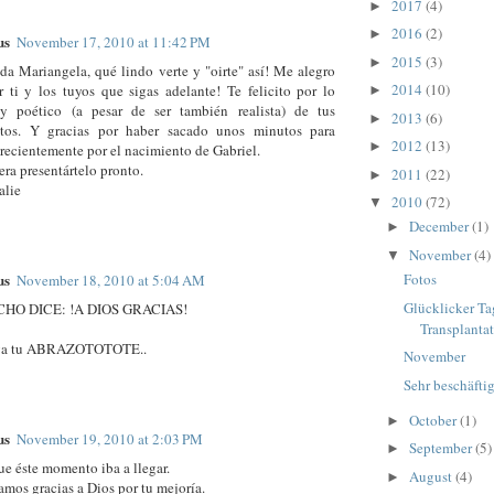
2017
(4)
►
2016
(2)
►
us
November 17, 2010 at 11:42 PM
2015
(3)
►
da Mariangela, qué lindo verte y "oirte" así! Me alegro
2014
(10)
ti y los tuyos que sigas adelante! Te felicito por lo
►
y poético (a pesar de ser también realista) de tus
2013
(6)
►
tos. Y gracias por haber sacado unos minutos para
2012
(13)
►
recientemente por el nacimiento de Gabriel.
era presentártelo pronto.
2011
(22)
►
alie
2010
(72)
▼
December
(1)
►
November
(4)
▼
us
Fotos
November 18, 2010 at 5:04 AM
Glücklicker Ta
HO DICE: !A DIOS GRACIAS!
Transplanta
 va tu ABRAZOTOTOTE..
November
Sehr beschäfti
October
(1)
►
us
November 19, 2010 at 2:03 PM
September
(5)
►
ue éste momento iba a llegar.
August
(4)
►
amos gracias a Dios por tu mejoría.