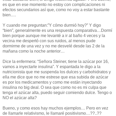
es que en ese momento no estoy con complicaciones ni
efectos secundarios así que, como no voy a estar bastante
bien….
Y cuando me preguntan:”Y cómo durmió hoy?” Y digo
“bien”, generalmente es una respuesta comparativa…Dormí
bien porque aunque me levanté a ir al baño 4 veces y la
vecina me despertó con sus ruidos, al menos pude
dormirme de una vez y no me desvelé desde las 2 de la
mañana como la noche anterior…
Dice la enfermera: “Señora Steiner, tiene la azúcar por 16,
vamos a inyectarle insulina”. Y espantada le digo a la
nutricionista que me suspenda los dulces y carbohidratos y
ella me dice que no me estrese que esa subida de azúcar
es por los medicamentos y como me están inyectando
insulina no big deal. O sea que como no es mi culpa que
tenga el azúcar alta, puedo seguir comiendo dulce. Tengo o
NO el azúcar alta?
Bueno, y como esos hay muchos ejemplos… Pero en vez
de llamarle relativismo, le llamaré positivismo…??..??