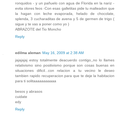
ronquidos - y un pañuelo con agua de Florida en la nariz -
evita olores feos -Con esas galletitas pide tu malteadon que
la hagan con leche evaporada, helado de chocolate,
splenda, 3 cucharaditas de avena y 5 de germen de trigo (
sigue y te vas a poner como yo )
ABRAZOTE del Tio Moncho
Reply
edilma aleman
May 16, 2009 at 2:38 AM
jajajajaj estoy totalmente deacuerdo contigo,,no lo llames
relativismo sino positivismo porque son cosas buenas en
situaciones dificil...con relacion a tu vecino le deseo
tambien rapido recuperacion para que te deje la habitacion
para ti solitaaaaaaaaaaa
besos y abrasos
cuidate
edy
Reply