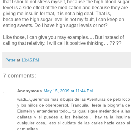
that I should not stress myself, because the high blood sugar
level is a side effect of the medication and because they are
giving me insulin for that, it is not a big deal. That is,
because the high sugar level is not my fault, I can keep on
eating sweets. Do I have high sugar levels or not?
Like those, I can give you may examples…. But instead of
calling that relativity, I will call it positive thinking… ?? ??
Peter
at
10:45 PM
7 comments:
Anonymous
May 15, 2009 at 11:44 PM
wadi,,,Queremos mas dibujos de las Aventuras de pelo loco
y los niños de oberebersol. Tranquila,, leete la biografia de
Eisntein y entenderas todo,,, tu igual sigue metiendole a las
galletas y si puedes a los helados ,, hay ta la insulina
cualquier cosa,, eso si cuidate de las caries hazle caso al
dr.muelitas