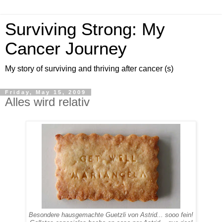
Surviving Strong: My
Cancer Journey
My story of surviving and thriving after cancer (s)
Friday, May 15, 2009
Alles wird relativ
Besondere hausgemachte Guetzli von Astrid... sooo fein!