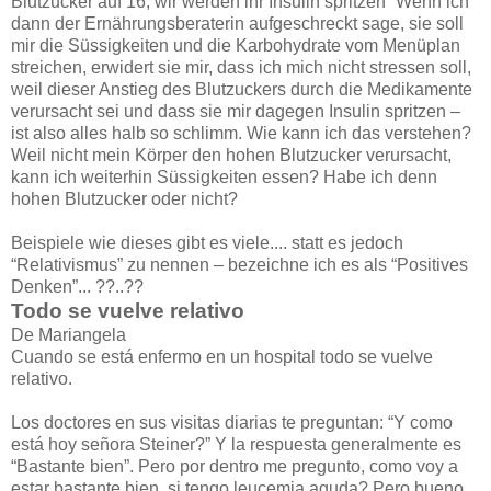
Blutzucker auf 16, wir werden ihr Insulin spritzen” Wenn ich
dann der Ernährungsberaterin aufgeschreckt sage, sie soll
mir die Süssigkeiten und die Karbohydrate vom Menüplan
streichen, erwidert sie mir, dass ich mich nicht stressen soll,
weil dieser Anstieg des Blutzuckers durch die Medikamente
verursacht sei und dass sie mir dagegen Insulin spritzen –
ist also alles halb so schlimm. Wie kann ich das verstehen?
Weil nicht mein Körper den hohen Blutzucker verursacht,
kann ich weiterhin Süssigkeiten essen? Habe ich denn
hohen Blutzucker oder nicht?
Beispiele wie dieses gibt es viele.... statt es jedoch
“Relativismus” zu nennen – bezeichne ich es als “Positives
Denken”... ??..??
Todo se vuelve relativo
De Mariangela
Cuando se está enfermo en un hospital todo se vuelve
relativo.
Los doctores en sus visitas diarias te preguntan: “Y como
está hoy señora Steiner?” Y la respuesta generalmente es
“Bastante bien”. Pero por dentro me pregunto, como voy a
estar bastante bien, si tengo leucemia aguda? Pero bueno,